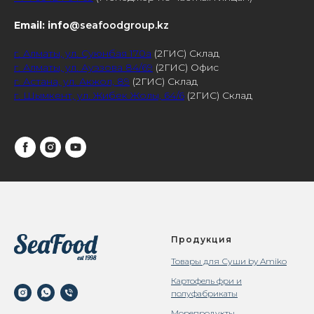
Email: info
@seafoodgroup.kz
г. Алматы, ул. Суюнбая 170а
(2ГИС) Склад
г. Алматы, ул. Ауэзова 84/69
(2ГИС) Офис
г. Астана, ул. Акжол, 89
(2ГИС) Склад
г. Шымкент, ул. Жибек Жолы, 64/6
(2ГИС) Склад
Продукция
Товары для Суши by Amiko
Картофель фри и
полуфабрикаты
Морепродукты