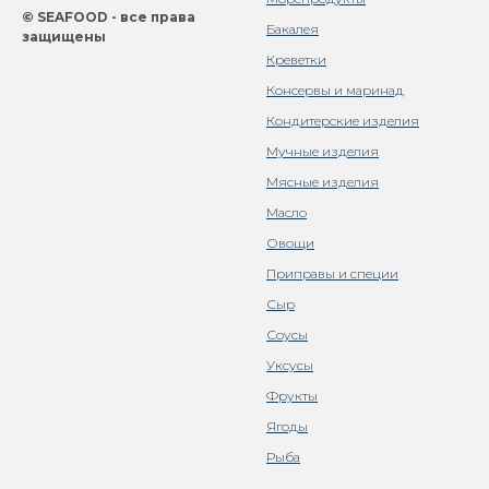
© SEAFOOD - все права
Бакалея
защищены
Креветки
Консервы и маринад
Кондитерские изделия
Мучные изделия
Мясные изделия
Масло
Овощи
Приправы и специи
Сыр
Соусы
Уксусы
Фрукты
Ягоды
Рыба