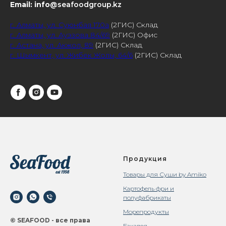
Email: info
@seafoodgroup.kz
г. Алматы, ул. Суюнбая 170а
(2ГИС) Склад
г. Алматы, ул. Ауэзова 84/69
(2ГИС) Офис
г. Астана, ул. Акжол, 89
(2ГИС) Склад
г. Шымкент, ул. Жибек Жолы, 64/6
(2ГИС) Склад
Продукция
Товары для Суши by Amiko
Картофель фри и
полуфабрикаты
Морепродукты
© SEAFOOD - все права
Бакалея