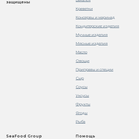
защищены
Креветки
Консервы и маринад
Кондитерские изделия
Мучные изделия
Мясные изделия
Масло
Овощи
Приправы и специи
Сыр
Соусы
Уксусы
Фрукты
Ягоды
Рыба
SeaFood Group
Помощь