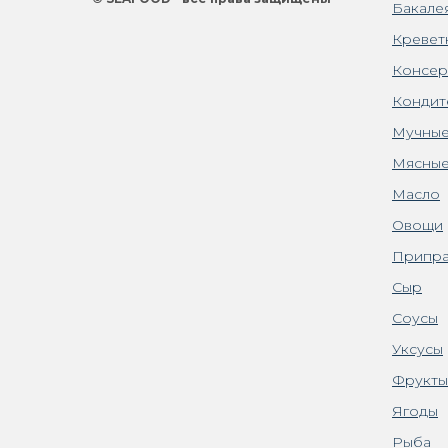
Бакале
Кревет
Консер
Кондит
Мучные
Мясные
Масло
Овощи
Припра
Сыр
Соусы
Уксусы
Фрукты
Ягоды
Рыба