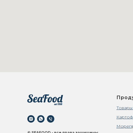
Прод
Товары
Картоф
Мореп
© SEAFOOD - все права защищены