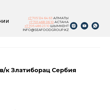
+7
705 124 64 63
АЛМАТЫ
НИИ
+7 701 468 06 10
АСТАНА
+7 7
05 486 23 10
ШЫМКЕНТ
INFO@SEAFOODGROUP.KZ
 в/к Златиборац Сербия