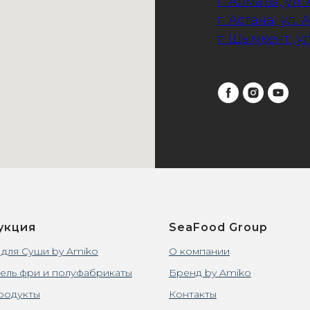
г. Алматы, ул.
г. Астана, ул. 
г. Шымкент, у
укция
SeaFood Group
 для Суши by Amiko
О компании
ель фри и полуфабрикаты
Бренд by Amiko
родукты
Контакты