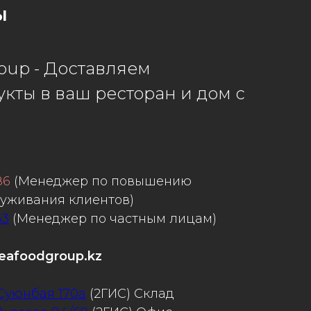
ы
oup - Доставляем
кты в ваш ресторан и дом с
86
(Менеджер по повышению
луживания клиентов)
63
(Менеджер по частным лицам)
eafoodgroup.kz
 Суюнбая 170а
(2ГИС) Склад