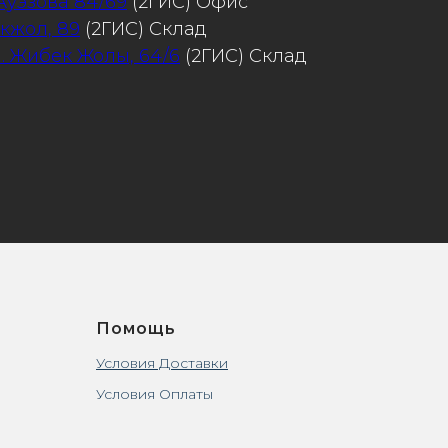
 Ауэзова 84/69
(2ГИС) Офис
Акжол, 89
(2ГИС) Склад
л. Жибек Жолы, 64/6
(2ГИС) Склад
Помощь
Условия Доставки
Условия Оплаты