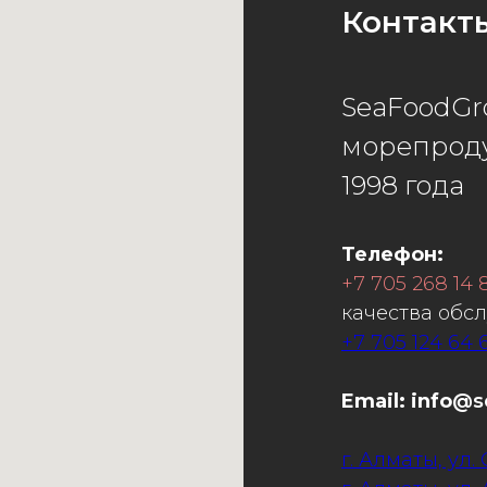
Контакт
SeaFoodGr
морепроду
1998 года
Телефон:
+7 705 268 14 
качества обс
+7 705 124 64 
Email: info
@s
г. Алматы, ул.