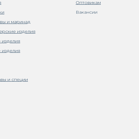
я
Оптовикам
ки
Вакансии
вы и маринад
ерские изделия
 изделия
 изделия
вы и специи