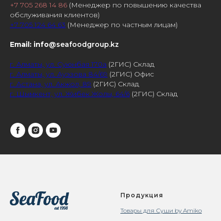
+7 705 268 14 86
(Менеджер по повышению качества
обслуживания клиентов)
+7 705 124 64 63
(Менеджер по частным лицам)
Email: info
@seafoodgroup.kz
г. Алматы, ул. Суюнбая 170а
(2ГИС) Склад
г. Алматы, ул. Ауэзова 84/69
(2ГИС) Офис
г. Астана, ул. Акжол, 89
(2ГИС) Склад
г. Шымкент, ул. Жибек Жолы, 64/6
(2ГИС) Склад
Продукция
Товары для Суши by Amiko