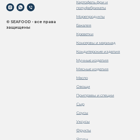
Картофель фри и
полуфабрикаты
Морепродукты
© SEAFOOD - все права
Бакалея
защищены
Креветки
Консервы и маринад
Кондитерские изделия
Мучные изделия
Мясные изделия
Масло
Овощи
Приправы и специи
Сыр
Соусы
Уксусы
Фрукты
Ягоды