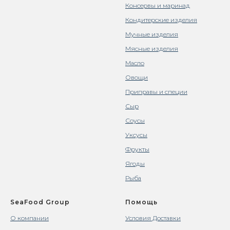
Консервы и маринад
Кондитерские изделия
Мучные изделия
Мясные изделия
Масло
Овощи
Приправы и специи
Сыр
Соусы
Уксусы
Фрукты
Ягоды
Рыба
SeaFood Group
Помощь
О компании
Условия Доставки