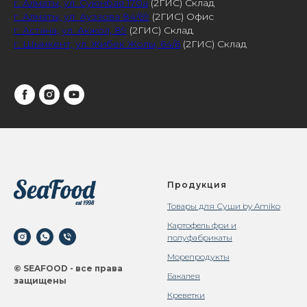
г. Алматы, ул. Суюнбая 170а
(2ГИС) Склад
г. Алматы, ул. Ауэзова 84/69
(2ГИС) Офис
г. Астана, ул. Акжол, 89
(2ГИС) Склад
г. Шымкент, ул. Жибек Жолы, 64/6
(2ГИС) Склад
Продукция
Товары для Суши by Amiko
Картофель фри и
полуфабрикаты
Морепродукты
© SEAFOOD - все права
Бакалея
защищены
Креветки