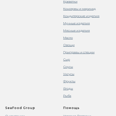
Креветки
Консервы и маринад
Кондитерские изделия
Мучные изделия
Мясные изделия
Масло
Овощи
Приправы и специи
Сыр
Соусы
Уксусы
Фрукты
Ягоды
Рыба
SeaFood Group
Помощь
О компании
Условия Доставки