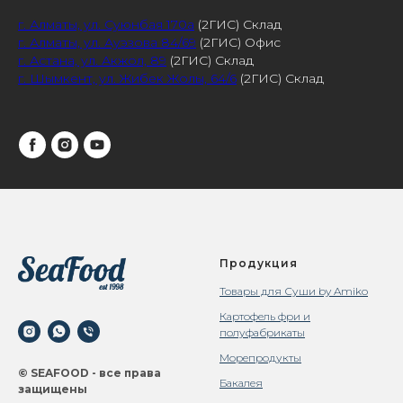
г. Алматы, ул. Суюнбая 170а
(2ГИС) Склад
г. Алматы, ул. Ауэзова 84/69
(2ГИС) Офис
г. Астана, ул. Акжол, 89
(2ГИС) Склад
г. Шымкент, ул. Жибек Жолы, 64/6
(2ГИС) Склад
Продукция
Товары для Суши by Amiko
Картофель фри и
полуфабрикаты
Морепродукты
© SEAFOOD - все права
Бакалея
защищены