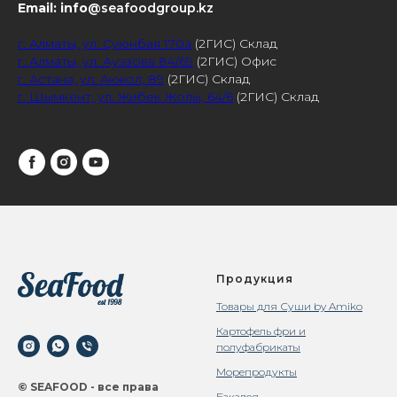
Email: info
@seafoodgroup.kz
г. Алматы, ул. Суюнбая 170а
(2ГИС) Склад
г. Алматы, ул. Ауэзова 84/69
(2ГИС) Офис
г. Астана, ул. Акжол, 89
(2ГИС) Склад
г. Шымкент, ул. Жибек Жолы, 64/6
(2ГИС) Склад
Продукция
Товары для Суши by Amiko
Картофель фри и
полуфабрикаты
Морепродукты
© SEAFOOD - все права
Бакалея