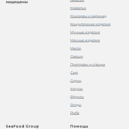
защищены
Креветки
Консервы и маринад
Кондитерские изделия
Мучные изделия
Мясные изделия
Масло
Овощи
Приправы и специи
Сыр
Соусы
Уксусы
Фрукты
Ягоды
Рыба
SeaFood Group
Помощь