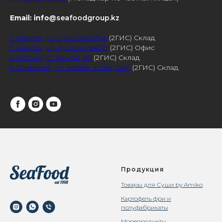
Email: info
@seafoodgroup.kz
г. Алматы, ул. Суюнбая 170а
(2ГИС) Склад
г. Алматы, ул. Ауэзова 84/69
(2ГИС) Офис
г. Астана, ул. Акжол, 89
(2ГИС) Склад
г. Шымкент, ул. Жибек Жолы, 64/6
(2ГИС) Склад
Продукция
Товары для Суши by Amiko
Картофель фри и
полуфабрикаты
Морепродукты