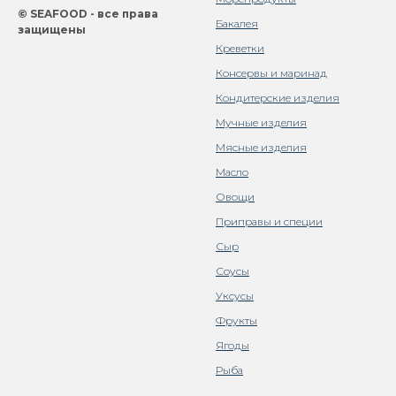
© SEAFOOD - все права
Бакалея
защищены
Креветки
Консервы и маринад
Кондитерские изделия
Мучные изделия
Мясные изделия
Масло
Овощи
Приправы и специи
Сыр
Соусы
Уксусы
Фрукты
Ягоды
Рыба