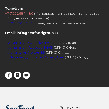
Телефон:
+7 705 268 14 86
(Менеджер по повышению качества
обслуживания клиентов)
+7 705 124 64 63
(Менеджер по частным лицам)
Email: info
@seafoodgroup.kz
г. Алматы, ул. Суюнбая 170а
(2ГИС) Склад
г. Алматы, ул. Ауэзова 84/69
(2ГИС) Офис
г. Астана, ул. Акжол, 89
(2ГИС) Склад
г. Шымкент, ул. Жибек Жолы, 64/6
(2ГИС) Склад
Продукция