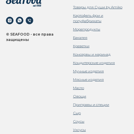
Товары для Суши by Amiko
Картофель фри и
полуфабрикаты
Морепродукты
© SEAFOOD - все права
Бакалея
защищены
Креветки
Консервы и маринад
Кондитерские изделия
Мучные изделия
Мясные изделия
Масло
Овощи
Приправы и специи
Сыр
Соусы
Уксусы