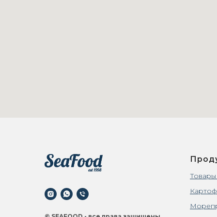
Прод
Товары
Картоф
Мореп
© SEAFOOD - все права защищены