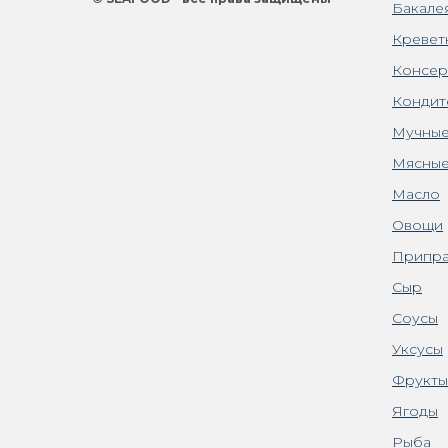
Бакале
Кревет
Консер
Кондит
Мучные
Мясные
Масло
Овощи
Припра
Сыр
Соусы
Уксусы
Фрукты
Ягоды
Рыба