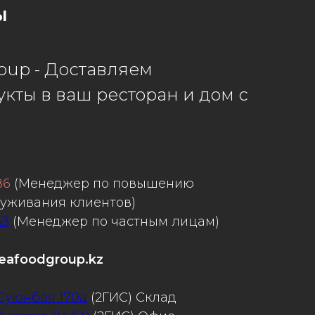
ы
oup - Доставляем
кты в ваш ресторан и дом с
86
(Менеджер по повышению
луживания клиентов)
63
(Менеджер по частным лицам)
eafoodgroup.kz
 Суюнбая 170а
(2ГИС) Склад