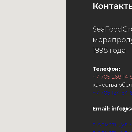
Контакт
SeaFoodGr
морепроду
1998 года
Телефон:
+7 705 268 14 
качества обс
+7 705 124 64 
Email: info
@s
г. Алматы, ул.