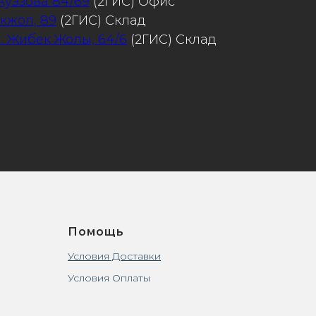
 Ауэзова 84/69
(2ГИС) Офис
Акжол, 89
(2ГИС) Склад
л. Жибек Жолы, 64/6
(2ГИС) Склад
Помощь
Условия Доставки
Условия Оплаты