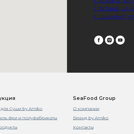
г. Алматы, ул.
г. Астана, ул. 
г. Шымкент, у
укция
SeaFood Group
 для Суши by Amiko
О компании
ель фри и полуфабрикаты
Бренд by Amiko
родукты
Контакты