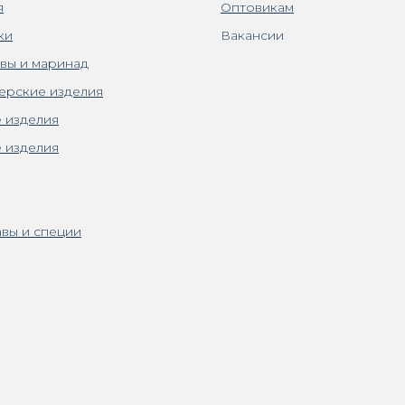
я
Оптовикам
ки
Вакансии
вы и маринад
ерские изделия
 изделия
 изделия
вы и специи