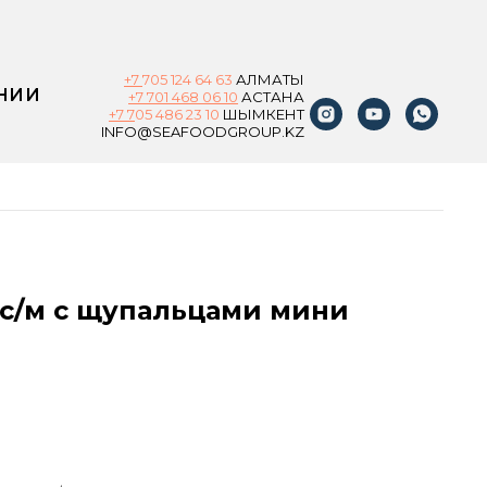
+7
705 124 64 63
АЛМАТЫ
НИИ
+7 701 468 06 10
АСТАНА
+7 7
05 486 23 10
ШЫМКЕНТ
INFO@SEAFOODGROUP.KZ
с/м с щупальцами мини