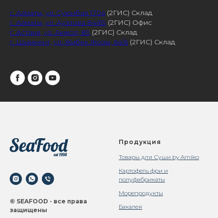
г. Алматы, ул. Суюнбая 170а
(2ГИС) Склад
г. Алматы, ул. Ауэзова 84/69
(2ГИС) Офис
г. Астана, ул. Акжол, 89
(2ГИС) Склад
г. Шымкент, ул. Жибек Жолы, 64/6
(2ГИС) Склад
Продукция
Товары для Суши by Amiko
Картофель фри и
полуфабрикаты
Морепродукты
© SEAFOOD - все права
Бакалея
защищены