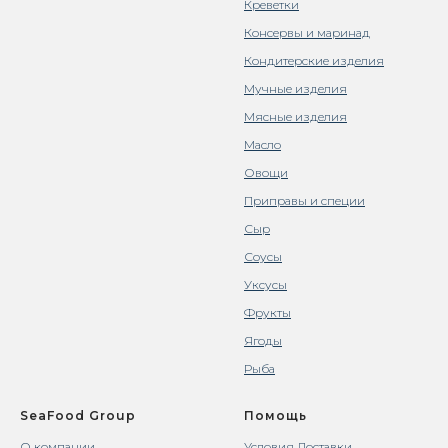
Креветки
Консервы и маринад
Кондитерские изделия
Мучные изделия
Мясные изделия
Масло
Овощи
Приправы и специи
Сыр
Соусы
Уксусы
Фрукты
Ягоды
Рыба
SeaFood Group
Помощь
О компании
Условия Доставки