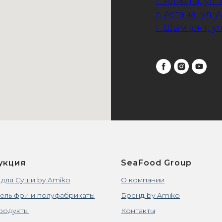
г. Алматы, ул.
г. Астана, ул. 
г. Шымкент, у
укция
SeaFood Group
 для Суши by Amiko
О компании
ель фри и полуфабрикаты
Бренд by Amiko
родукты
Контакты