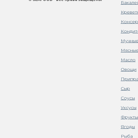
Бакале
Кревет
Консер
Кондит
Мучные
Мясные
Масло
Овощи
Припра
Сыр
Соусы
Уксусы
Фрукты
Ягоды
Рыба