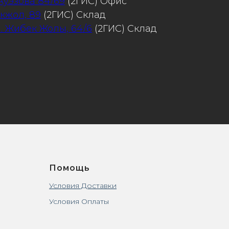
 Ауэзова 84/69
(2ГИС) Офис
Акжол, 89
(2ГИС) Склад
л. Жибек Жолы, 64/6
(2ГИС) Склад
Помощь
Условия Доставки
Условия Оплаты