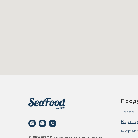
Прод
Товары
Картоф
Мореп
© SEAFOOD - все права защищены