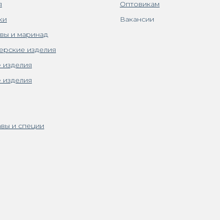
я
Оптовикам
ки
Вакансии
вы и маринад
ерские изделия
 изделия
 изделия
вы и специи