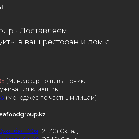
ы
oup - Доставляем
кты в ваш ресторан и дом с
86
(Менеджер по повышению
луживания клиентов)
63
(Менеджер по частным лицам)
eafoodgroup.kz
 Суюнбая 170а
(2ГИС) Склад