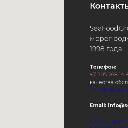
Контакт
SeaFoodGr
морепроду
1998 года
Телефон:
+7 705 268 14 
качества обс
+7 705 124 64 
Email: info
@s
г. Алматы, ул.