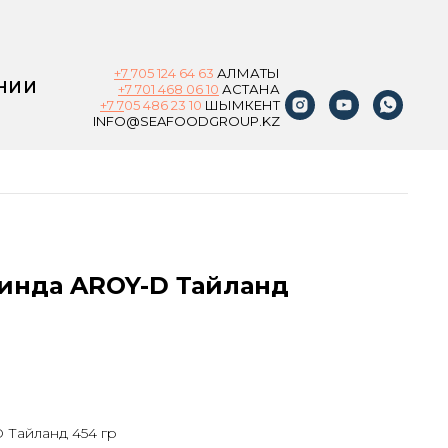
+7
705 124 64 63
АЛМАТЫ
НИИ
+7 701 468 06 10
АСТАНА
+7 7
05 486 23 10
ШЫМКЕНТ
INFO@SEAFOODGROUP.KZ
ринда AROY-D Тайланд
 Тайланд 454 гр