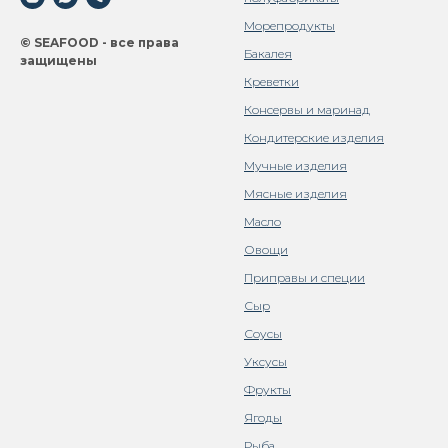
Морепродукты
© SEAFOOD - все права
Бакалея
защищены
Креветки
Консервы и маринад
Кондитерские изделия
Мучные изделия
Мясные изделия
Масло
Овощи
Приправы и специи
Сыр
Соусы
Уксусы
Фрукты
Ягоды
Рыба