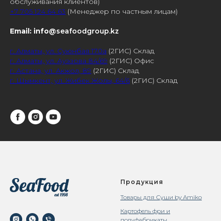
обслуживания клиентов)
+7 705 124 64 63
(Менеджер по частным лицам)
Email: info
@seafoodgroup.kz
г. Алматы, ул. Суюнбая 170а
(2ГИС) Склад
г. Алматы, ул. Ауэзова 84/69
(2ГИС) Офис
г. Астана, ул. Акжол, 89
(2ГИС) Склад
г. Шымкент, ул. Жибек Жолы, 64/6
(2ГИС) Склад
Продукция
Товары для Суши by Amiko
Картофель фри и
полуфабрикаты