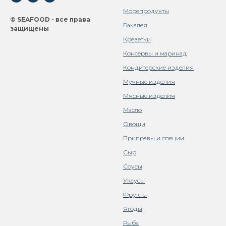
Морепродукты
© SEAFOOD - все права
Бакалея
защищены
Креветки
Консервы и маринад
Кондитерские изделия
Мучные изделия
Мясные изделия
Масло
Овощи
Приправы и специи
Сыр
Соусы
Уксусы
Фрукты
Ягоды
Рыба