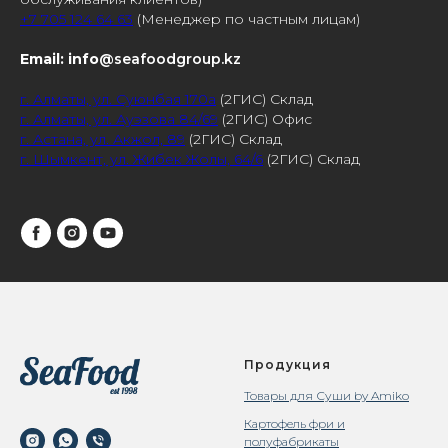
+7 705 124 64 63
(Менеджер по частным лицам)
Email: info
@seafoodgroup.kz
г. Алматы, ул. Суюнбая 170а
(2ГИС) Склад
г. Алматы, ул. Ауэзова 84/69
(2ГИС) Офис
г. Астана, ул. Акжол, 89
(2ГИС) Склад
г. Шымкент, ул. Жибек Жолы, 64/6
(2ГИС) Склад
Продукция
Товары для Суши by Amiko
Картофель фри и
полуфабрикаты